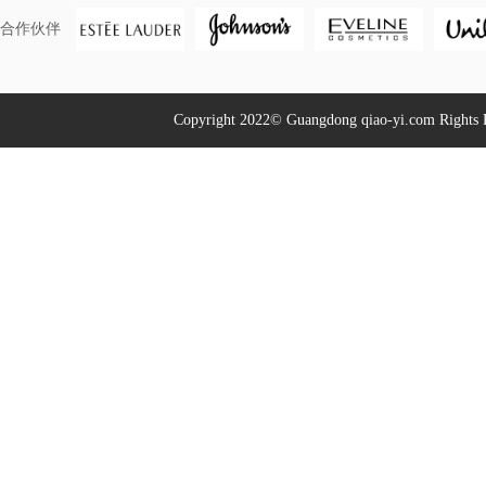
合作伙伴
Copyright 2022© Guangdong qiao-yi.com R