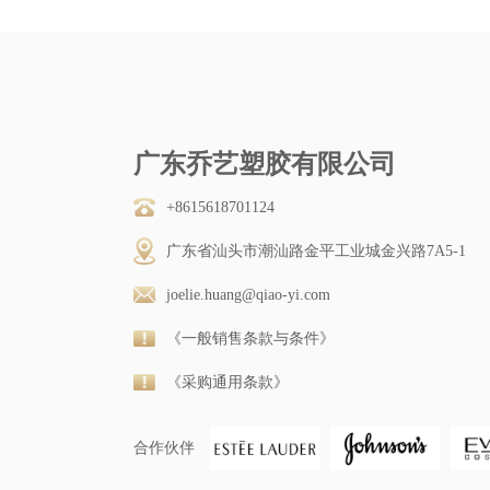
广东乔艺塑胶有限公司
+8615618701124
广东省汕头市潮汕路金平工业城金兴路7A5-1
joelie.huang@qiao-yi.com
《一般销售条款与条件》
《采购通用条款》
合作伙伴